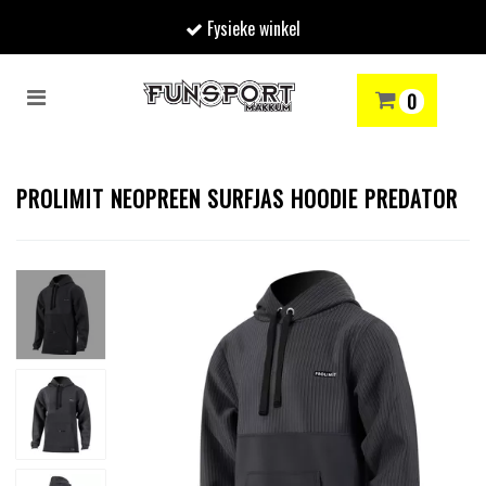
Fysieke winkel
Toggle
0
navigation
RENMODE
SNOWBOARDEN
SKIËN
WINTERSPORTSHOP
Winkelwagen
PROLIMIT NEOPREEN SURFJAS HOODIE PREDATOR
Uw winkelwagen is leeg.
Vul hem met producten.