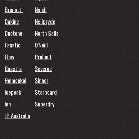
Brunotti
Naish
Dakine
Neilpryde
Duotone
North Sails
Fanatic
O'Neill
Flow
Prolimit
Gaastra
Severne
Holmenkol
Sinner
Icepeak
Starboard
Ion
Superdry
JP Australia