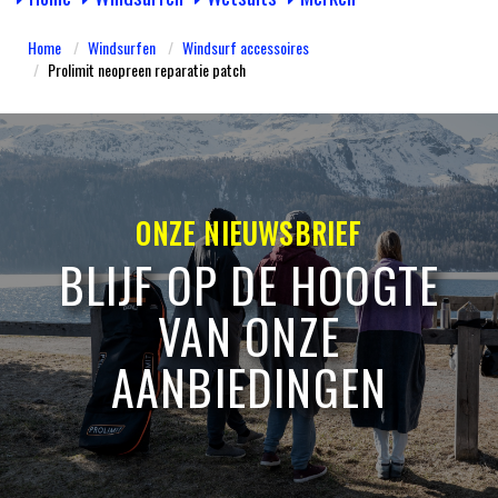
Home
Windsurfen
Windsurf accessoires
Prolimit neopreen reparatie patch
ONZE NIEUWSBRIEF
BLIJF OP DE HOOGTE
VAN ONZE
AANBIEDINGEN