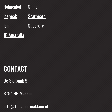
Holmenkol
Sinner
Icepeak
Starboard
Ion
Superdry
JP Australia
CONTACT
De Skilbank 9
8754 HP Makkum
info@funsportmakkum.nl