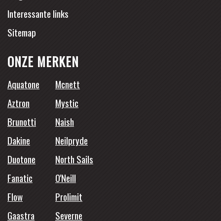
Interessante links
Sitemap
ONZE MERKEN
Aquatone
Mcnett
Aztron
Mystic
Brunotti
Naish
Dakine
Neilpryde
Duotone
North Sails
Fanatic
O'Neill
Flow
Prolimit
Gaastra
Severne