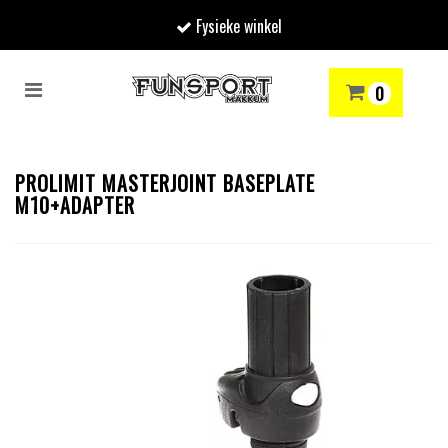
Fysieke winkel
Toggle
0
navigation
RENMODE
SNOWBOARDEN
SKIËN
WINTERSPORTSHOP
Winkelwagen
PROLIMIT MASTERJOINT BASEPLATE
M10+ADAPTER
Uw winkelwagen is leeg.
Vul hem met producten.