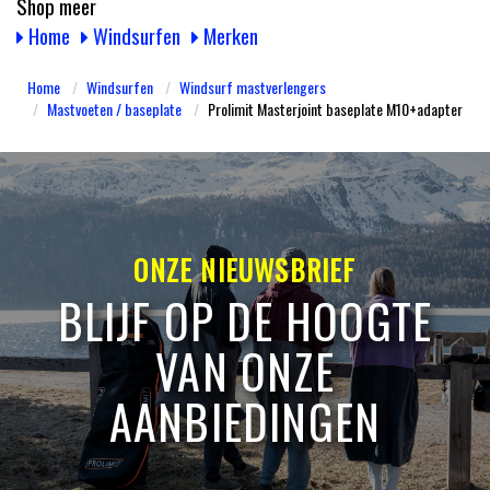
Shop meer
Home
Windsurfen
Merken
Home
Windsurfen
Windsurf mastverlengers
Mastvoeten / baseplate
Prolimit Masterjoint baseplate M10+adapter
ONZE NIEUWSBRIEF
BLIJF OP DE HOOGTE
VAN ONZE
AANBIEDINGEN