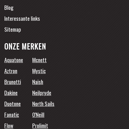
Blog
Interessante links
Sitemap
ONZE MERKEN
Aquatone
Mcnett
Aztron
Mystic
Brunotti
Naish
Dakine
Neilpryde
Duotone
North Sails
Fanatic
O'Neill
Flow
Prolimit