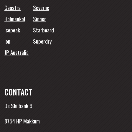
Gaastra
Severne
Holmenkol
Sinner
Icepeak
Starboard
Ion
Superdry
JP Australia
CONTACT
De Skilbank 9
8754 HP Makkum