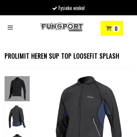
Fysieke winkel
Toggle
0
navigation
RENMODE
SNOWBOARDEN
SKIËN
WINTERSPORTSHOP
Winkelwagen
PROLIMIT HEREN SUP TOP LOOSEFIT SPLASH
Uw winkelwagen is leeg.
Vul hem met producten.