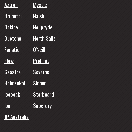
Aztron
Mystic
Brunotti
Naish
Dakine
Neilpryde
Duotone
North Sails
Fanatic
O'Neill
Flow
Prolimit
Gaastra
Severne
Holmenkol
Sinner
Icepeak
Starboard
Ion
Superdry
JP Australia