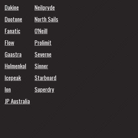
Dakine
Neilpryde
Duotone
North Sails
Fanatic
O'Neill
Flow
Prolimit
Gaastra
Severne
Holmenkol
Sinner
Icepeak
Starboard
Ion
Superdry
JP Australia