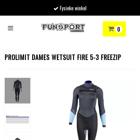
Fysieke winkel
Toggle
0
navigation
RENMODE
SNOWBOARDEN
SKIËN
WINTERSPORTSHOP
Winkelwagen
PROLIMIT DAMES WETSUIT FIRE 5-3 FREEZIP
Uw winkelwagen is leeg.
Vul hem met producten.