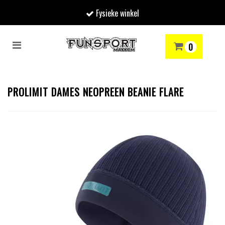
Fysieke winkel
Toggle
0
navigation
RENMODE
SNOWBOARDEN
SKIËN
WINTERSPORTSHOP
Winkelwagen
PROLIMIT DAMES NEOPREEN BEANIE FLARE
Uw winkelwagen is leeg.
Vul hem met producten.