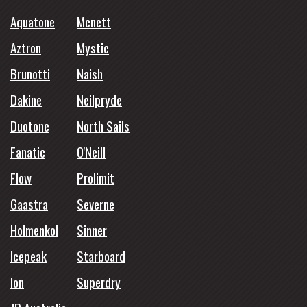
Aquatone
Mcnett
Aztron
Mystic
Brunotti
Naish
Dakine
Neilpryde
Duotone
North Sails
Fanatic
O'Neill
Flow
Prolimit
Gaastra
Severne
Holmenkol
Sinner
Icepeak
Starboard
Ion
Superdry