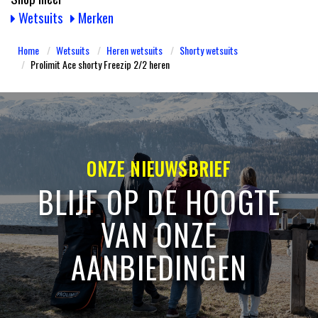
Wetsuits
Merken
Home
Wetsuits
Heren wetsuits
Shorty wetsuits
Prolimit Ace shorty Freezip 2/2 heren
ONZE NIEUWSBRIEF
BLIJF OP DE HOOGTE
VAN ONZE
AANBIEDINGEN