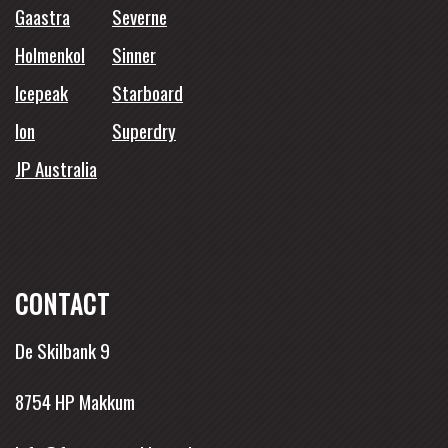
Gaastra
Severne
Holmenkol
Sinner
Icepeak
Starboard
Ion
Superdry
JP Australia
CONTACT
De Skilbank 9
8754 HP Makkum