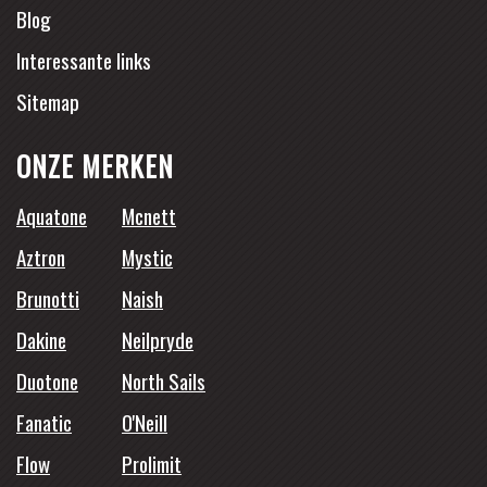
Blog
Interessante links
Sitemap
ONZE MERKEN
Aquatone
Mcnett
Aztron
Mystic
Brunotti
Naish
Dakine
Neilpryde
Duotone
North Sails
Fanatic
O'Neill
Flow
Prolimit