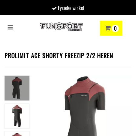
Fysieke winkel
Toggle
0
navigation
RENMODE
SNOWBOARDEN
SKIËN
WINTERSPORTSHOP
Winkelwagen
PROLIMIT ACE SHORTY FREEZIP 2/2 HEREN
Uw winkelwagen is leeg.
Vul hem met producten.