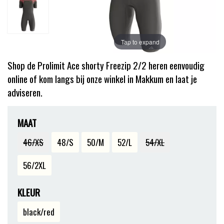
Tap to expand
Shop de Prolimit Ace shorty Freezip 2/2 heren eenvoudig
online of kom langs bij onze winkel in Makkum en laat je
adviseren.
MAAT
46/XS
48/S
50/M
52/L
54/XL
56/2XL
KLEUR
black/red