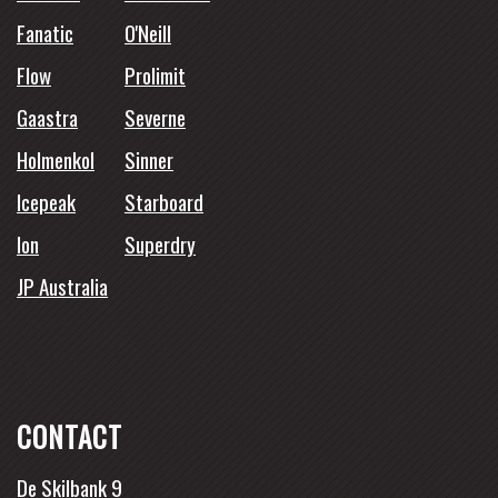
Fanatic
O'Neill
Flow
Prolimit
Gaastra
Severne
Holmenkol
Sinner
Icepeak
Starboard
Ion
Superdry
JP Australia
CONTACT
De Skilbank 9