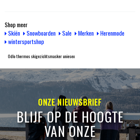
Shop meer
Skiën
Snowboarden
Sale
Merken
Herenmode
wintersportshop
Odlo thermos skigezichtsmasker uniesex
ONZE NIEUWSBRIEF
BLIJF OP DE HOOGTE
VAN ONZE