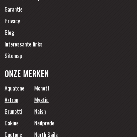
Garantie
Privacy
Blog
Interessante links
Sitemap
ONZE MERKEN
Aquatone
Mcnett
Aztron
Mystic
Brunotti
Naish
Dakine
Neilpryde
Duotone
North Sails