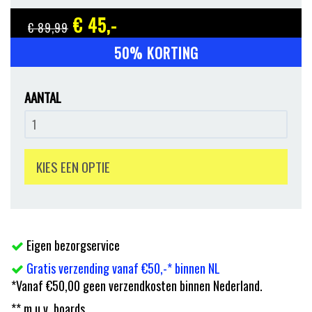
€ 45
,-
€ 89
,99
50% KORTING
AANTAL
KIES EEN OPTIE
Eigen bezorgservice
Gratis verzending vanaf €50,-* binnen NL
*Vanaf €50,00 geen verzendkosten binnen Nederland.
** m.u.v. boards