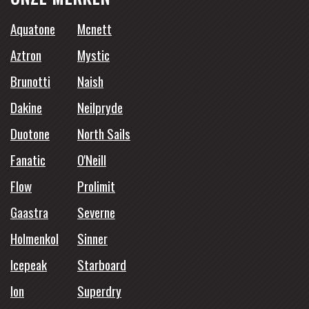
Aquatone
Mcnett
Aztron
Mystic
Brunotti
Naish
Dakine
Neilpryde
Duotone
North Sails
Fanatic
O'Neill
Flow
Prolimit
Gaastra
Severne
Holmenkol
Sinner
Icepeak
Starboard
Ion
Superdry