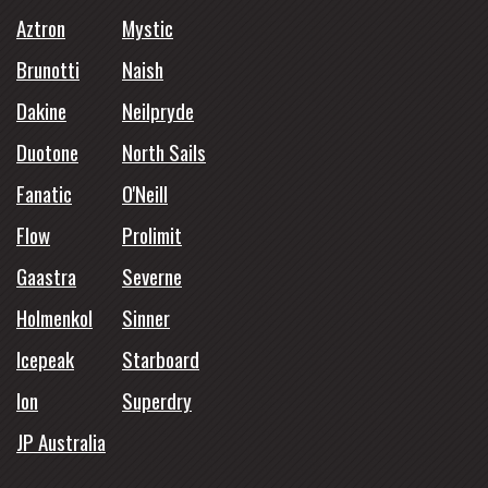
Aztron
Mystic
Brunotti
Naish
Dakine
Neilpryde
Duotone
North Sails
Fanatic
O'Neill
Flow
Prolimit
Gaastra
Severne
Holmenkol
Sinner
Icepeak
Starboard
Ion
Superdry
JP Australia