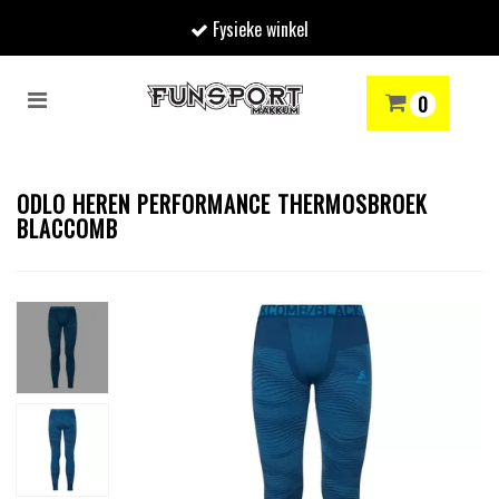
Fysieke winkel
Toggle
0
navigation
RENMODE
SNOWBOARDEN
SKIËN
WINTERSPORTSHOP
Winkelwagen
ODLO HEREN PERFORMANCE THERMOSBROEK
BLACCOMB
Uw winkelwagen is leeg.
Vul hem met producten.