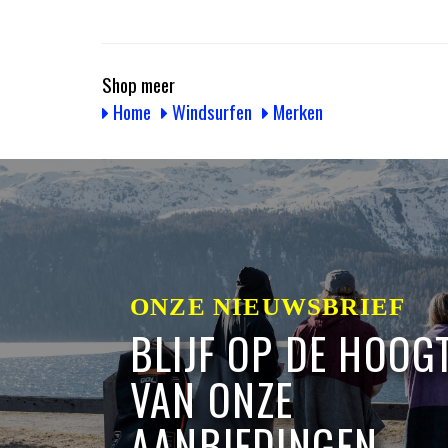
Shop meer
Home
Windsurfen
Merken
ONZE NIEUWSBRIEF
BLIJF OP DE HOOG
VAN ONZE
AANBIEDINGEN