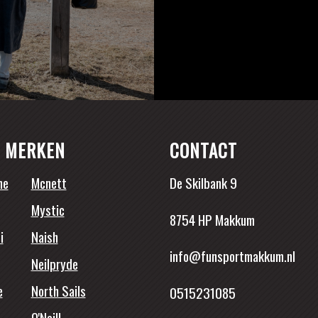
 MERKEN
CONTACT
ne
Mcnett
De Skilbank 9
Mystic
8754 HP Makkum
i
Naish
info@funsportmakkum.nl
Neilpryde
e
North Sails
0515231085
O'Neill