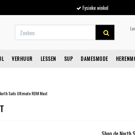
Fysieke winkel
Lo
OL
VERHUUR
LESSEN
SUP
DAMESMODE
HERENM
North Sails Ultimate RDM Mast
V
ST
Shop de North S