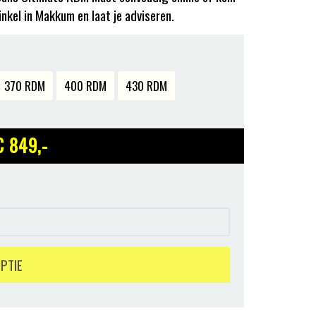
inkel in Makkum en laat je adviseren.
370 RDM
400 RDM
430 RDM
€ 849
,-
OPTIE