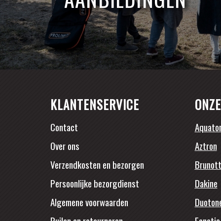
KLANTENSERVICE
ONZE
Contact
Aquato
Over ons
Aztron
Verzendkosten en bezorgen
Brunott
Persoonlijke bezorgdienst
Dakine
Algemene voorwaarden
Duoton
Ruilen en retourneren
Fanatic