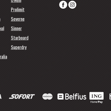
Prolimit
a
Severne
kol
Sinner
Starboard
Superdry
ralia