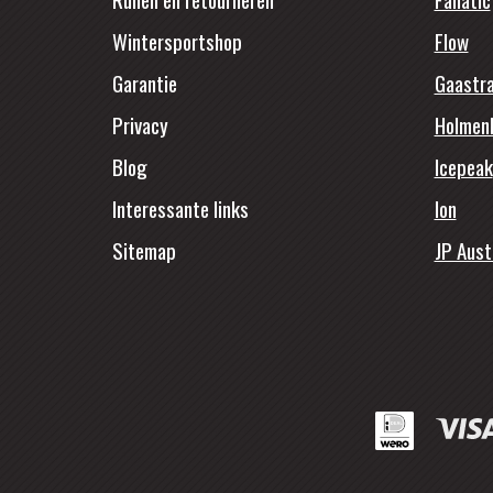
Wintersportshop
Flow
Garantie
Gaastr
Privacy
Holmen
Blog
Icepeak
Interessante links
Ion
Sitemap
JP Aust