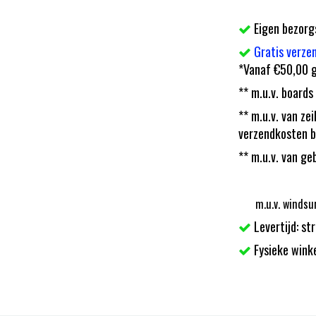
Eigen bezorg
Gratis verze
*Vanaf €50,00 g
** m.u.v. boards
** m.u.v. van z
verzendkosten b
** m.u.v. van ge
m.u.v. windsu
Levertijd: st
Fysieke wink