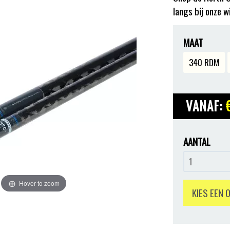
langs bij onze w
MAAT
340 RDM
VANAF:
AANTAL
Hover to zoom
KIES EEN 