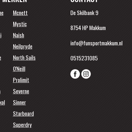
ne
Mcnett
De Skilbank 9
Mystic
8754 HP Makkum
i
Naish
info@funsportmakkum.nl
Neilpryde
e
North Sails
0515231085
O'Neill
Prolimit
a
Severne
kol
Sinner
Starboard
Superdry