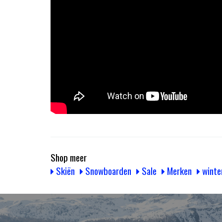
Shop meer
Skiën
Snowboarden
Sale
Merken
winte