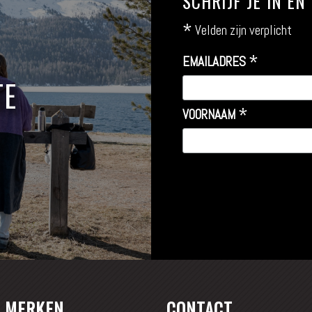
SCHRIJF JE IN E
*
Velden zijn verplicht
*
EMAILADRES
TE
*
VOORNAAM
 MERKEN
CONTACT