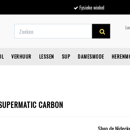
Fysieke winkel
Lo
OL
VERHUUR
LESSEN
SUP
DAMESMODE
HERENM
V
 SUPERMATIC CARBON
Shop de Nideck