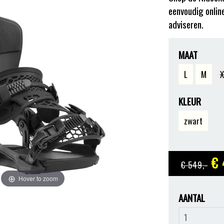
eenvoudig online
adviseren.
MAAT
L
M
X
KLEUR
zwart
€ 
€ 549
,-
Hover to zoom
AANTAL