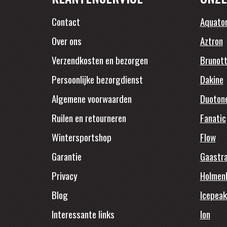
Contact
Aquato
Over ons
Aztron
Verzendkosten en bezorgen
Brunott
Persoonlijke bezorgdienst
Dakine
Algemene voorwaarden
Duoton
Ruilen en retourneren
Fanatic
Wintersportshop
Flow
Garantie
Gaastr
Privacy
Holmen
Blog
Icepeak
Interessante links
Ion