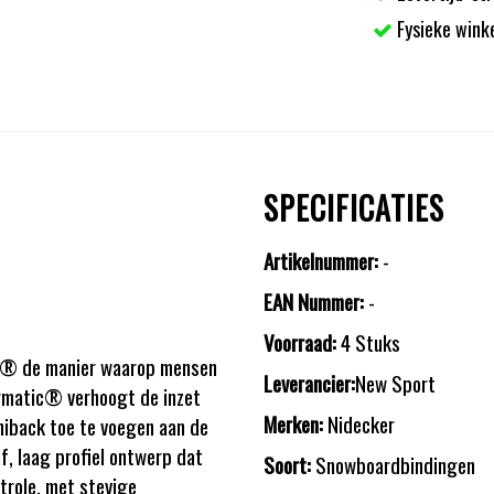
Fysieke wink
SPECIFICATIES
Artikelnummer:
-
EAN Nummer:
-
Voorraad:
4 Stuks
tic® de manier waarop mensen
Leverancier:
New Sport
rmatic® verhoogt de inzet
Merken:
Nidecker
hiback toe te voegen aan de
f, laag profiel ontwerp dat
Soort:
Snowboardbindingen
ntrole, met stevige