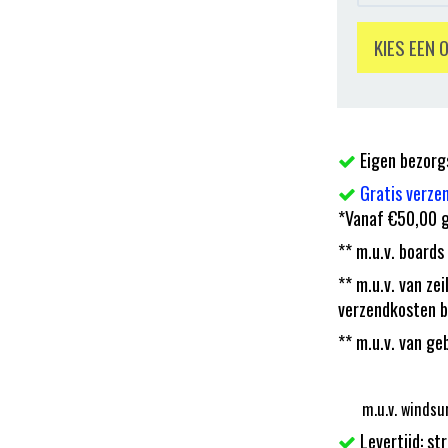
KIES EEN 
Eigen bezorg
Gratis verze
*Vanaf €50,00 g
** m.u.v. boards
** m.u.v. van z
verzendkosten b
** m.u.v. van ge
m.u.v. windsu
Levertijd: st