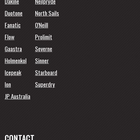
Dakine
Neilpryde
Duotone
North Sails
Fanatic
O'Neill
Flow
Prolimit
Gaastra
Severne
Holmenkol
Sinner
Icepeak
Starboard
Ion
Superdry
JP Australia
CONTACT