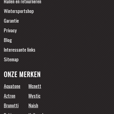
Ruilen en retourneren
Wintersportshop
Garantie
Privacy
Blog
Interessante links
Sitemap
ONZE MERKEN
Aquatone
Mcnett
Aztron
Mystic
Brunotti
Naish