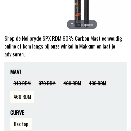
Tap to expand
Shop de Neilpryde SPX RDM 90% Carbon Mast eenvoudig
online of kom langs bij onze winkel in Makkum en laat je
adviseren.
MAAT
340 RDM
370 RDM
400 RDM
430 RDM
460 RDM
CURVE
flex top