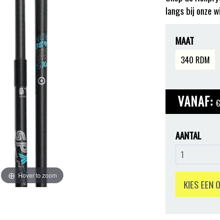
langs bij onze w
MAAT
340 RDM
VANAF:
€
AANTAL
Hover to zoom
KIES EEN 