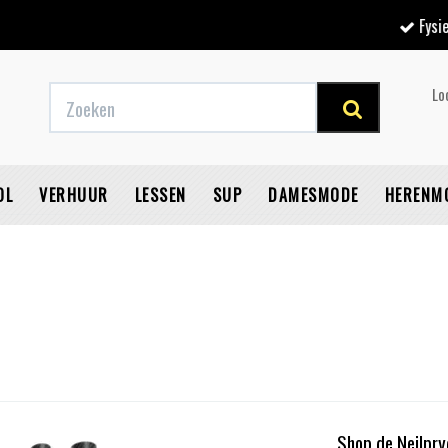
Fysieke winkel
Lo
OL
VERHUUR
LESSEN
SUP
DAMESMODE
HERENM
V
Shop de Neilpr