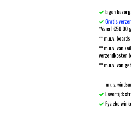
Eigen bezorg
Gratis verze
*Vanaf €50,00 g
** m.u.v. boards
** m.u.v. van z
verzendkosten b
** m.u.v. van ge
m.u.v. windsu
Levertijd: st
Fysieke wink