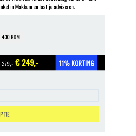
inkel in Makkum en laat je adviseren.
430 RDM
€ 249
,-
11% KORTING
 279
,-
OPTIE