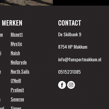
 MERKEN
CONTACT
ne
Mcnett
De Skilbank 9
Mystic
8754 HP Makkum
i
Naish
info@funsportmakkum.nl
Neilpryde
e
North Sails
0515231085
O'Neill
Prolimit
a
Severne
kol
Sinner