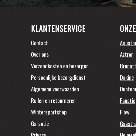
KLANTENSERVICE
ONZE
Contact
Aquato
Over ons
Aztron
Verzendkosten en bezorgen
Brunott
Persoonlijke bezorgdienst
Dakine
Algemene voorwaarden
Duoton
Ruilen en retourneren
Fanatic
Wintersportshop
Flow
Garantie
Gaastr
Privacy
Holmen