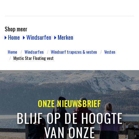
Shop meer
Home
Windsurfen
Merken
Home
Windsurfen
Windsurf trapezes & vesten
Vesten
Mystic Star Floating vest
ONZE NIEUWSBRIEF
BLIJF OP DE HOOGTE
VAN ONZE