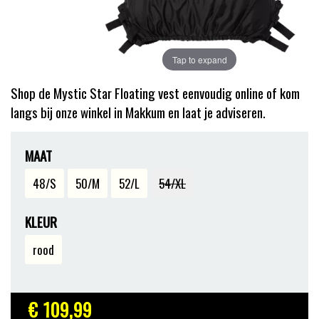
Tap to expand
Shop de Mystic Star Floating vest eenvoudig online of kom
langs bij onze winkel in Makkum en laat je adviseren.
MAAT
48/S
50/M
52/L
54/XL
KLEUR
rood
€ 109
,99