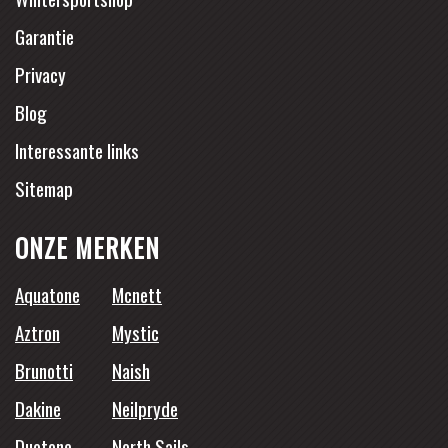
Garantie
Privacy
Blog
Interessante links
Sitemap
ONZE MERKEN
Aquatone
Mcnett
Aztron
Mystic
Brunotti
Naish
Dakine
Neilpryde
Duotone
North Sails