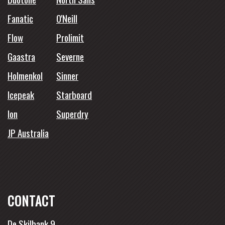
Fanatic
O'Neill
Flow
Prolimit
Gaastra
Severne
Holmenkol
Sinner
Icepeak
Starboard
Ion
Superdry
JP Australia
CONTACT
De Skilbank 9