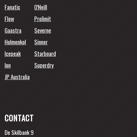
Fanatic
O'Neill
Flow
Prolimit
Gaastra
Severne
Holmenkol
Sinner
Icepeak
Starboard
Ion
Superdry
JP Australia
CONTACT
De Skilbank 9