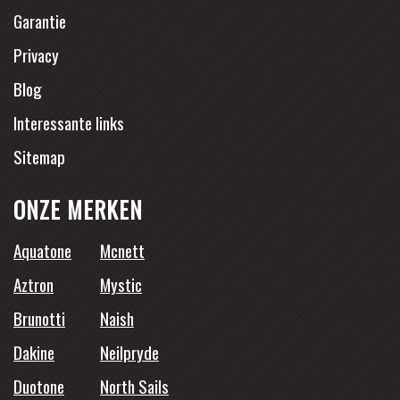
Garantie
Privacy
Blog
Interessante links
Sitemap
ONZE MERKEN
Aquatone
Mcnett
Aztron
Mystic
Brunotti
Naish
Dakine
Neilpryde
Duotone
North Sails