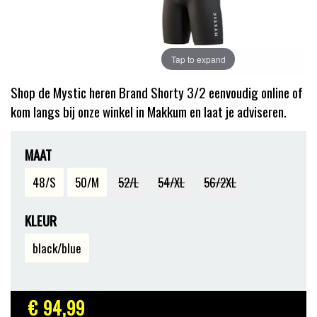
Tap to expand
Shop de Mystic heren Brand Shorty 3/2 eenvoudig online of
kom langs bij onze winkel in Makkum en laat je adviseren.
MAAT
48/S
50/M
52/L
54/XL
56/2XL
KLEUR
black/blue
€ 94
,99