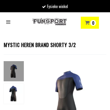
Fysieke winkel
Toggle
0
navigation
RENMODE
SNOWBOARDEN
SKIËN
WINTERSPORTSHOP
Winkelwagen
MYSTIC HEREN BRAND SHORTY 3/2
Uw winkelwagen is leeg.
Vul hem met producten.