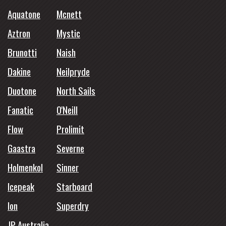
Aquatone
Mcnett
Aztron
Mystic
Brunotti
Naish
Dakine
Neilpryde
Duotone
North Sails
Fanatic
O'Neill
Flow
Prolimit
Gaastra
Severne
Holmenkol
Sinner
Icepeak
Starboard
Ion
Superdry
JP Australia