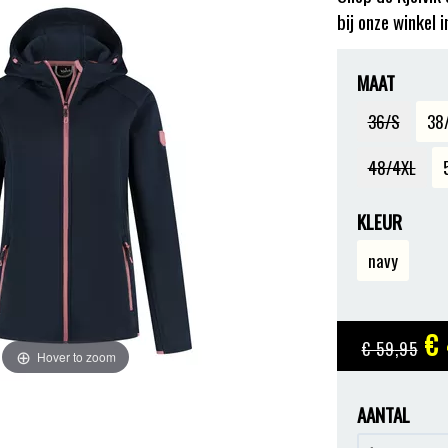
bij onze winkel 
MAAT
36/S
38
48/4XL
KLEUR
navy
€ 
€ 59
,95
Hover to zoom
AANTAL