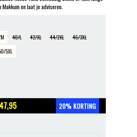
in Makkum en laat je adviseren.
/M
40/L
42/XL
44/2XL
46/3XL
50/5XL
47
,95
20% KORTING