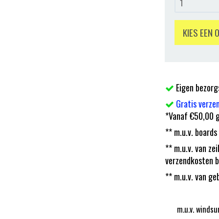
KIES EEN 
Eigen bezorg
Gratis verze
*Vanaf €50,00 g
** m.u.v. boards
** m.u.v. van z
verzendkosten b
** m.u.v. van ge
m.u.v. windsu