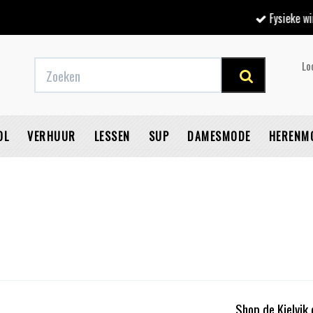
Fysieke winkel
Lo
OL
VERHUUR
LESSEN
SUP
DAMESMODE
HERENM
V
Shop de Kjelvik