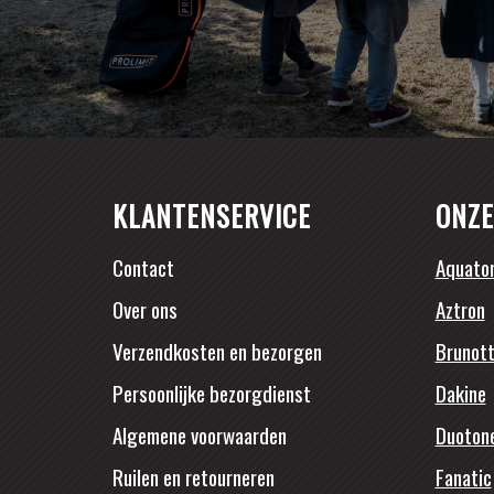
KLANTENSERVICE
ONZE
Contact
Aquato
Over ons
Aztron
Verzendkosten en bezorgen
Brunott
Persoonlijke bezorgdienst
Dakine
Algemene voorwaarden
Duoton
Ruilen en retourneren
Fanatic