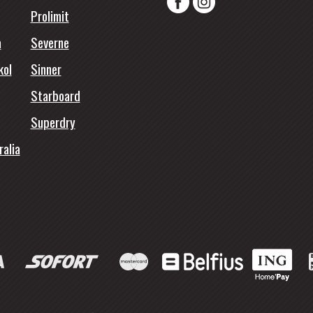
Prolimit
a
Severne
kol
Sinner
Starboard
Superdry
ralia