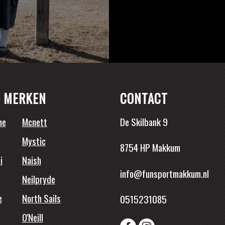
 MERKEN
CONTACT
ne
Mcnett
De Skilbank 9
Mystic
8754 HP Makkum
i
Naish
info@funsportmakkum.nl
Neilpryde
e
North Sails
0515231085
O'Neill