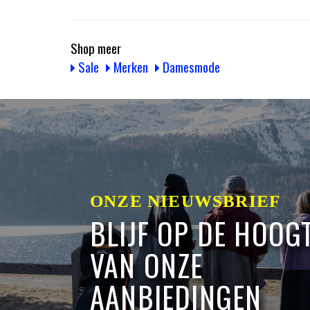
Shop meer
Sale
Merken
Damesmode
ONZE NIEUWSBRIEF
BLIJF OP DE HOOG
VAN ONZE
AANBIEDINGEN