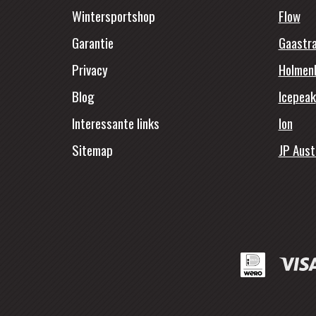
Wintersportshop
Flow
Garantie
Gaastr
Privacy
Holmen
Blog
Icepeak
Interessante links
Ion
Sitemap
JP Aust