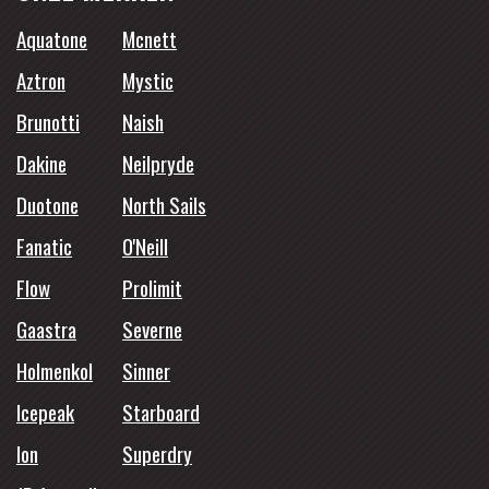
Aquatone
Mcnett
Aztron
Mystic
Brunotti
Naish
Dakine
Neilpryde
Duotone
North Sails
Fanatic
O'Neill
Flow
Prolimit
Gaastra
Severne
Holmenkol
Sinner
Icepeak
Starboard
Ion
Superdry