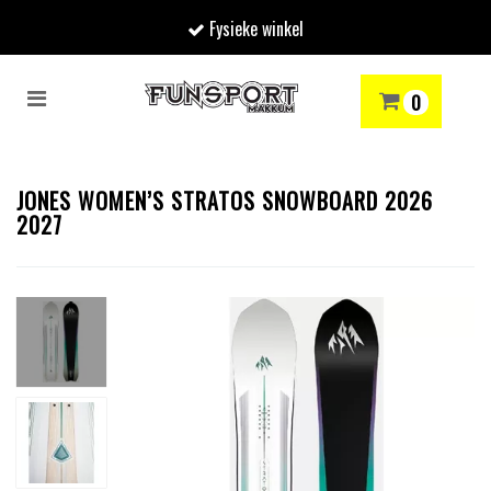
Fysieke winkel
Toggle
0
navigation
RENMODE
SNOWBOARDEN
SKIËN
WINTERSPORTSHOP
Winkelwagen
JONES WOMEN’S STRATOS SNOWBOARD 2026
2027
Uw winkelwagen is leeg.
Vul hem met producten.