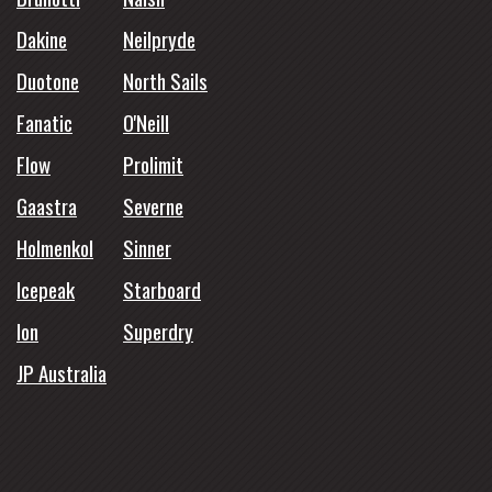
Dakine
Neilpryde
Duotone
North Sails
Fanatic
O'Neill
Flow
Prolimit
Gaastra
Severne
Holmenkol
Sinner
Icepeak
Starboard
Ion
Superdry
JP Australia