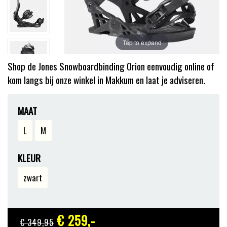
Tap to expand
Shop de Jones Snowboardbinding Orion eenvoudig online of
kom langs bij onze winkel in Makkum en laat je adviseren.
MAAT
L
M
KLEUR
zwart
€ 259
,-
€ 349
,95