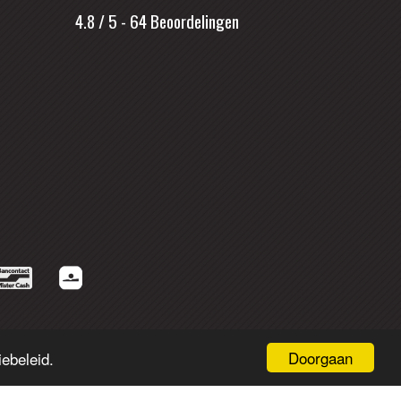
4.8 / 5
-
64
Beoordelingen
Doorgaan
ebeleid.