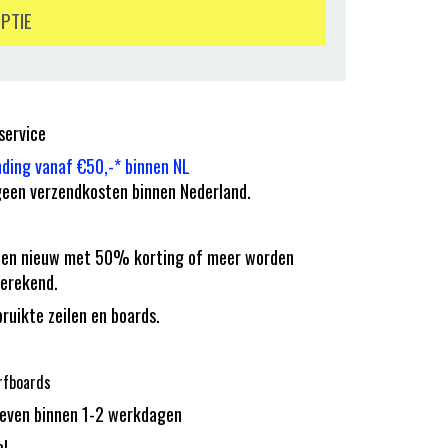
OPTIE
service
nding vanaf €50,-* binnen NL
een verzendkosten binnen Nederland.
eilen nieuw met 50% korting of meer worden
erekend.
bruikte zeilen en boards.
rfboards
reven binnen 1-2 werkdagen
el