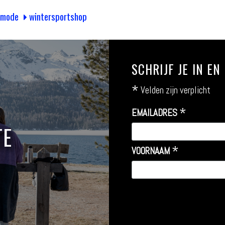
nmode
wintersportshop
SCHRIJF JE IN E
*
Velden zijn verplicht
*
EMAILADRES
TE
*
VOORNAAM