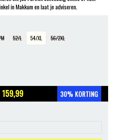
inkel in Makkum en laat je adviseren.
/M
52/L
54/XL
56/2XL
 159
,99
30% KORTING