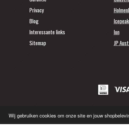
Privacy
Holmen
Blog
Icepeak
Interessante links
Ion
Sitemap
JP Aust
Wij gebruiken cookies om onze site en jouw shopbelevin