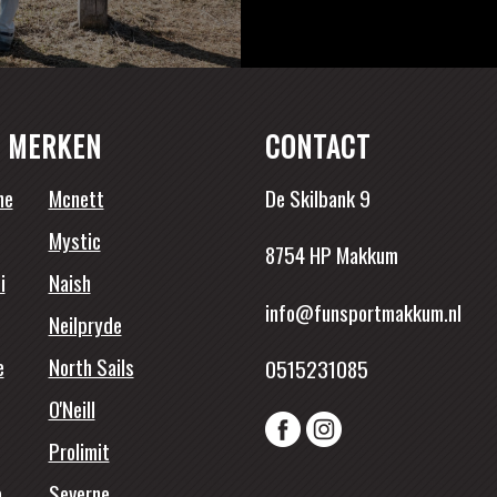
 MERKEN
CONTACT
ne
Mcnett
De Skilbank 9
Mystic
8754 HP Makkum
i
Naish
info@funsportmakkum.nl
Neilpryde
e
North Sails
0515231085
O'Neill
Prolimit
a
Severne