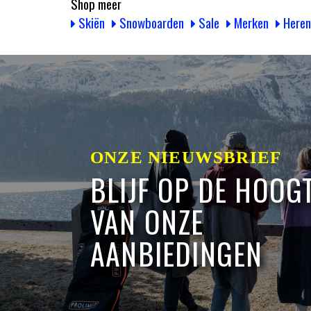
Shop meer
Skiën
Snowboarden
Sale
Merken
Here
ONZE NIEUWSBRIEF
BLIJF OP DE HOOG
VAN ONZE
AANBIEDINGEN