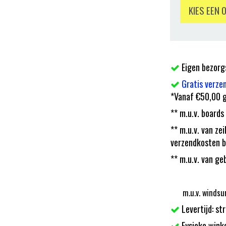
KIES EEN 
Eigen bezorg
Gratis verze
*Vanaf €50,00 g
** m.u.v. boards
** m.u.v. van z
verzendkosten b
** m.u.v. van ge
m.u.v. windsu
Levertijd: st
Fysieke wink