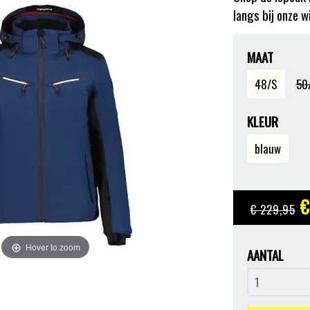
langs bij onze w
MAAT
48/S
50
KLEUR
blauw
€
€ 229
,95
Hover to zoom
AANTAL