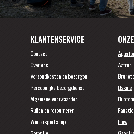
KLANTENSERVICE
ONZE
Contact
Aquato
Over ons
Aztron
Verzendkosten en bezorgen
Brunott
Persoonlijke bezorgdienst
Dakine
Algemene voorwaarden
Duoton
Ruilen en retourneren
Fanatic
Wintersportshop
Flow
Garantie
Gaastr