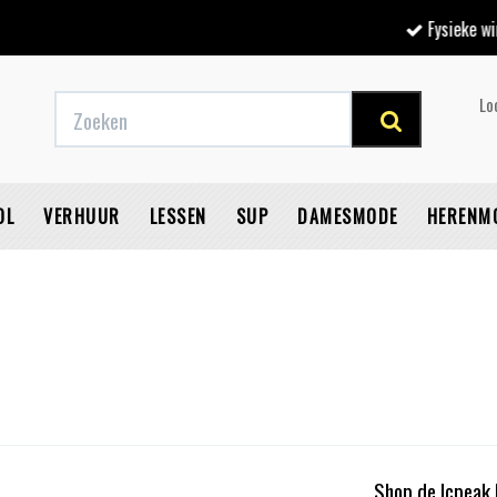
Fysieke winkel
Lo
OL
VERHUUR
LESSEN
SUP
DAMESMODE
HERENM
V
Shop de Icpeak h