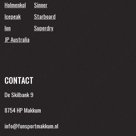
Holmenkol
Sinner
Icepeak
Starboard
Ion
Superdry
JP Australia
CONTACT
De Skilbank 9
8754 HP Makkum
info@funsportmakkum.nl