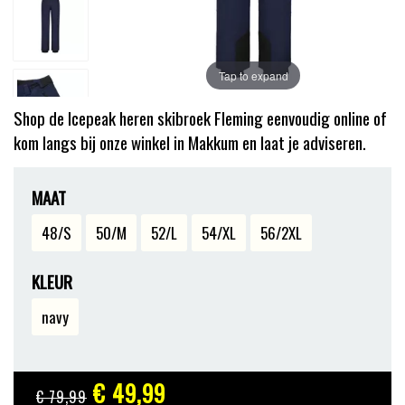
Tap to expand
Shop de Icepeak heren skibroek Fleming eenvoudig online of
kom langs bij onze winkel in Makkum en laat je adviseren.
MAAT
48/S
50/M
52/L
54/XL
56/2XL
KLEUR
navy
€ 49
,99
€ 79
,99