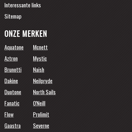
Interessante links
Sitemap
ONZE MERKEN
Aquatone
Mcnett
Aztron
Mystic
Brunotti
Naish
Dakine
Neilpryde
Duotone
North Sails
Fanatic
O'Neill
Flow
Prolimit
Gaastra
Severne