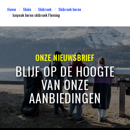
Home
Skiën
Skibroek
Skibroek heren
Icepeak heren skibroek Fleming
ONZE NIEUWSBRIEF
BLIJF OP DE HOOGTE
VAN ONZE
AANBIEDINGEN