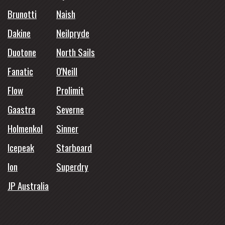
Brunotti
Naish
Dakine
Neilpryde
Duotone
North Sails
Fanatic
O'Neill
Flow
Prolimit
Gaastra
Severne
Holmenkol
Sinner
Icepeak
Starboard
Ion
Superdry
JP Australia