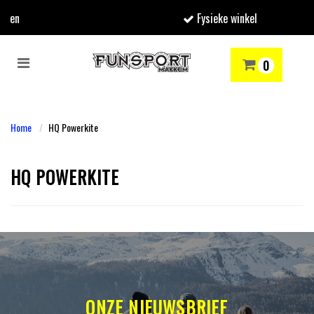
Fysieke winkel
Toggle
0
navigation
RENMODE
SNOWBOARDEN
SKIËN
WINTERSPORTSHOP
Winkelwagen
Home
HQ Powerkite
Uw winkelwagen is leeg.
HQ POWERKITE
Vul hem met producten.
ONZE NIEUWSBRIEF