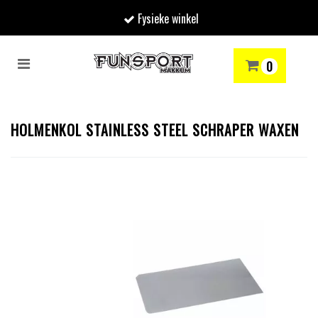
Fysieke winkel
Toggle
0
navigation
RENMODE
SNOWBOARDEN
SKIËN
WINTERSPORTSHOP
Winkelwagen
HOLMENKOL STAINLESS STEEL SCHRAPER WAXEN
Uw winkelwagen is leeg.
Vul hem met producten.