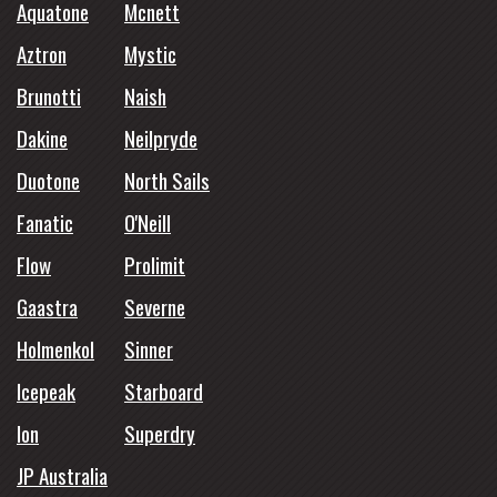
Aquatone
Mcnett
Aztron
Mystic
Brunotti
Naish
Dakine
Neilpryde
Duotone
North Sails
Fanatic
O'Neill
Flow
Prolimit
Gaastra
Severne
Holmenkol
Sinner
Icepeak
Starboard
Ion
Superdry
JP Australia