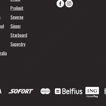
Prolimit
a
Severne
kol
Sinner
Starboard
Superdry
ralia