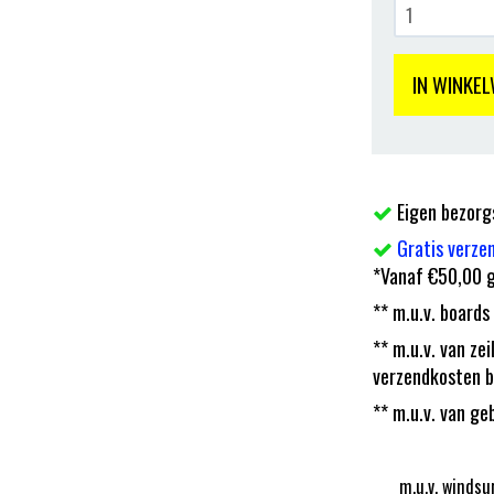
IN WINKE
Eigen bezorg
Gratis verze
*Vanaf €50,00 g
** m.u.v. boards
** m.u.v. van z
verzendkosten b
** m.u.v. van ge
m.u.v. windsu