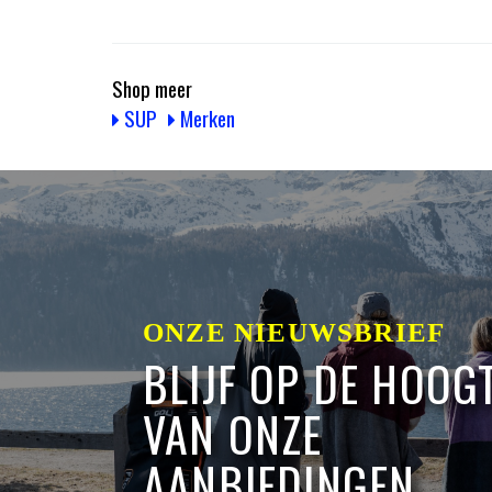
Shop meer
SUP
Merken
ONZE NIEUWSBRIEF
BLIJF OP DE HOOG
VAN ONZE
AANBIEDINGEN