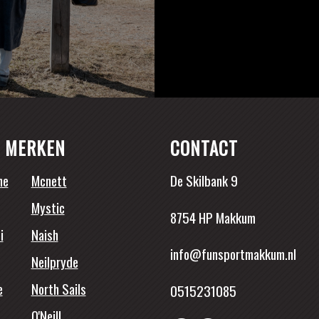
 MERKEN
CONTACT
ne
Mcnett
De Skilbank 9
Mystic
8754 HP Makkum
i
Naish
info@funsportmakkum.nl
Neilpryde
e
North Sails
0515231085
O'Neill