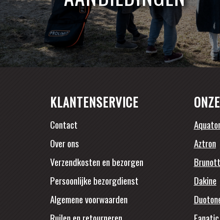
KLANTENSERVICE
ONZE
Contact
Aquato
Over ons
Aztron
Verzendkosten en bezorgen
Brunott
Persoonlijke bezorgdienst
Dakine
Algemene voorwaarden
Duoton
Ruilen en retourneren
Fanatic