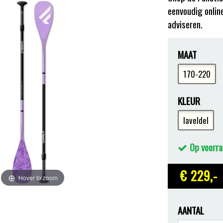
eenvoudig online
adviseren.
MAAT
170-220
KLEUR
laveldel
Op voorra
€ 229
,-
Hover to zoom
AANTAL