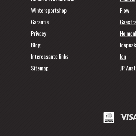
Wintersportshop
Flow
Garantie
Gaastr
Privacy
Holmen
Blog
Icepeak
Interessante links
Ion
Sitemap
JP Aust