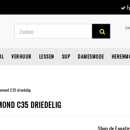
Fysieke winkel
Lo
OL
VERHUUR
LESSEN
SUP
DAMESMODE
HERENM
amond C35 driedelig
V
MOND C35 DRIEDELIG
Shop de Fanati