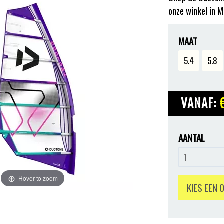
onze winkel in M
MAAT
5.4
5.8
VANAF:
AANTAL
Hover to zoom
KIES EEN 