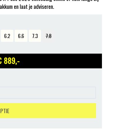
akkum en laat je adviseren.
6.2
6.6
7.3
7.8
€ 889
,-
OPTIE