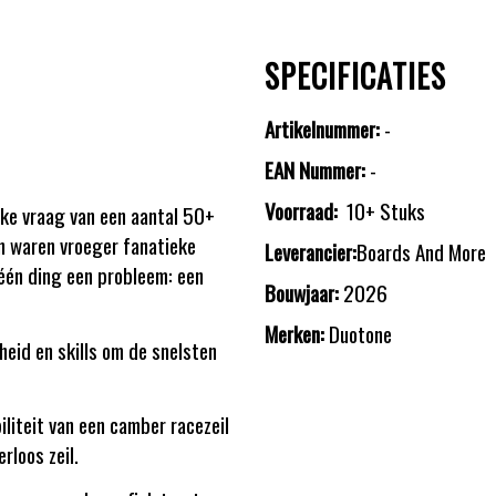
SPECIFICATIES
Artikelnummer:
-
EAN Nummer:
-
Voorraad:
10+ Stuks
jke vraag van een aantal 50+
n waren vroeger fanatieke
Leverancier:
Boards And More
één ding een probleem: een
Bouwjaar:
2026
Merken:
Duotone
eid en skills om de snelsten
iliteit van een camber racezeil
loos zeil.