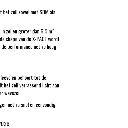
at het zeil zowel met SDM als
n zeilen groter dan 6.5 m²
mde shape van de X-PACE wordt
ft de performance net zo hoog
leeve en behoort tot de
t het zeil verrassend licht aan
er wavezeil.
ggen net zo snel en eenvoudig
 2026