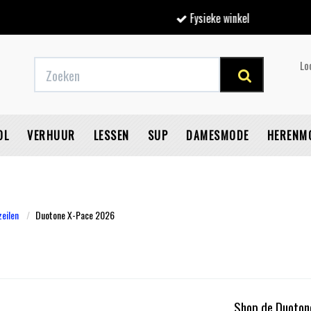
Fysieke winkel
Lo
OL
VERHUUR
LESSEN
SUP
DAMESMODE
HERENM
zeilen
Duotone X-Pace 2026
V
Shop de Duotone