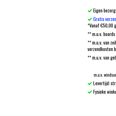
Eigen bezorg
Gratis verze
*Vanaf €50,00 g
** m.u.v. boards
** m.u.v. van z
verzendkosten b
** m.u.v. van ge
m.u.v. windsu
Levertijd: st
Fysieke wink