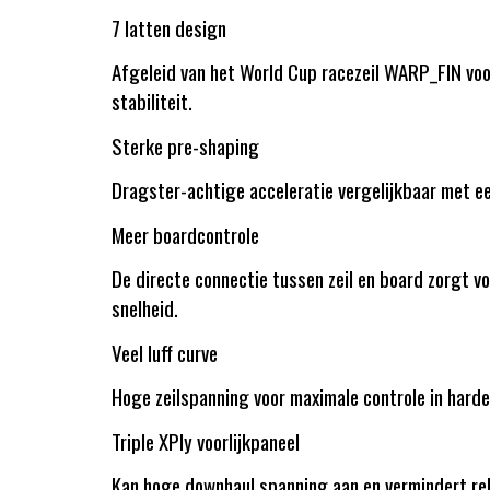
7 latten design
Afgeleid van het World Cup racezeil WARP_FIN voo
stabiliteit.
Sterke pre-shaping
Dragster-achtige acceleratie vergelijkbaar met ee
Meer boardcontrole
De directe connectie tussen zeil en board zorgt vo
snelheid.
Veel luff curve
Hoge zeilspanning voor maximale controle in hard
Triple XPly voorlijkpaneel
Kan hoge downhaul spanning aan en vermindert rek