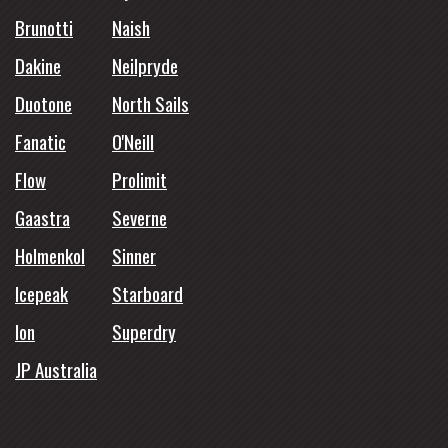
Brunotti
Naish
Dakine
Neilpryde
Duotone
North Sails
Fanatic
O'Neill
Flow
Prolimit
Gaastra
Severne
Holmenkol
Sinner
Icepeak
Starboard
Ion
Superdry
JP Australia