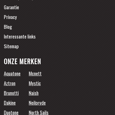
Garantie
Privacy
Blog
Interessante links
Sitemap
ONZE MERKEN
Aquatone
Mcnett
Aztron
Mystic
Brunotti
Naish
Dakine
Neilpryde
Duotone
North Sails