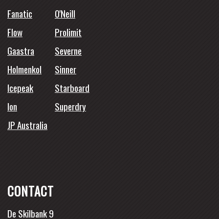
Fanatic
O'Neill
Flow
Prolimit
Gaastra
Severne
Holmenkol
Sinner
Icepeak
Starboard
Ion
Superdry
JP Australia
CONTACT
De Skilbank 9