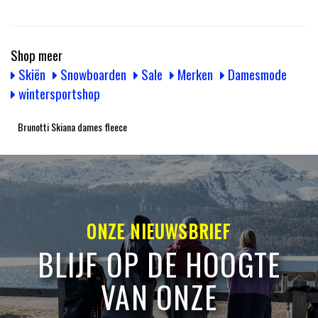
Shop meer
Skiën
Snowboarden
Sale
Merken
Damesmode
wintersportshop
Brunotti Skiana dames fleece
ONZE NIEUWSBRIEF
BLIJF OP DE HOOGTE
VAN ONZE