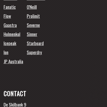
Fanatic
O'Neill
Flow
Prolimit
Gaastra
Severne
Holmenkol
Sinner
Icepeak
Starboard
Ion
Superdry
JP Australia
CONTACT
De Skilbank 9