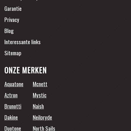
Garantie
Privacy
Blog
Interessante links
Sitemap
ONZE MERKEN
Aquatone
Mcnett
Aztron
Mystic
Brunotti
Naish
Dakine
Neilpryde
Duotone
North Sails