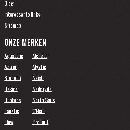
Blog
Interessante links
Sitemap
ONZE MERKEN
Aquatone
Mcnett
Aztron
Mystic
Brunotti
Naish
Dakine
Neilpryde
Duotone
North Sails
Fanatic
O'Neill
Flow
Prolimit