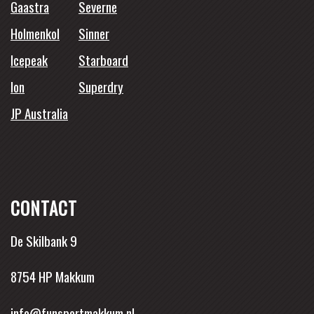
Gaastra
Severne
Holmenkol
Sinner
Icepeak
Starboard
Ion
Superdry
JP Australia
CONTACT
De Skilbank 9
8754 HP Makkum
info@funsportmakkum.nl