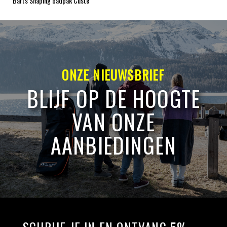
Barts Shaping badpak Custe
ONZE NIEUWSBRIEF
BLIJF OP DE HOOGTE
VAN ONZE
AANBIEDINGEN