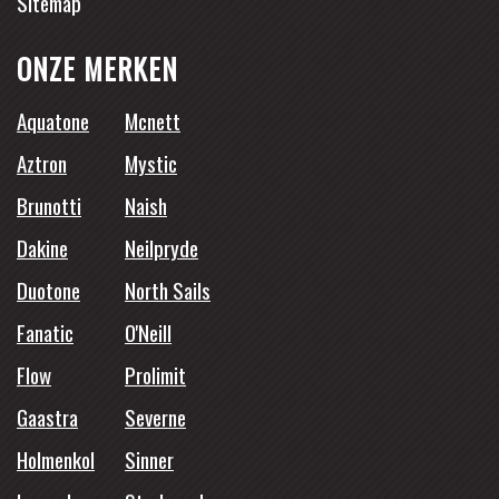
Sitemap
ONZE MERKEN
Aquatone
Mcnett
Aztron
Mystic
Brunotti
Naish
Dakine
Neilpryde
Duotone
North Sails
Fanatic
O'Neill
Flow
Prolimit
Gaastra
Severne
Holmenkol
Sinner