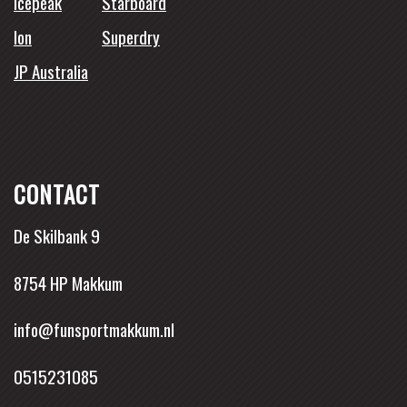
Icepeak
Starboard
Ion
Superdry
JP Australia
CONTACT
De Skilbank 9
8754 HP Makkum
info@funsportmakkum.nl
0515231085