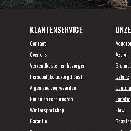
KLANTENSERVICE
ONZE
Contact
Aquato
Over ons
Aztron
Verzendkosten en bezorgen
Brunott
Persoonlijke bezorgdienst
Dakine
Algemene voorwaarden
Duoton
Ruilen en retourneren
Fanatic
Wintersportshop
Flow
Garantie
Gaastr