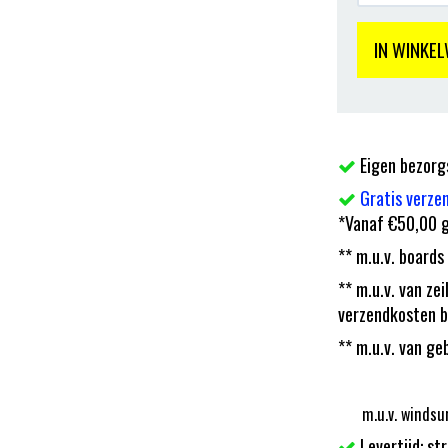
IN WINKE
Eigen bezorg
Gratis verze
*Vanaf €50,00 g
** m.u.v. boards
** m.u.v. van z
verzendkosten b
** m.u.v. van ge
m.u.v. windsu
Levertijd: st