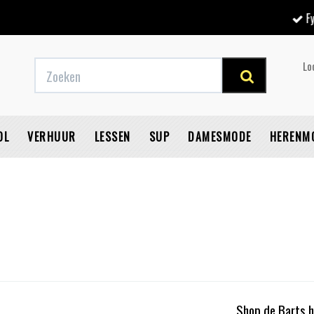
Fysieke winkel
Lo
OL
VERHUUR
LESSEN
SUP
DAMESMODE
HERENM
V
Shop de Barts h