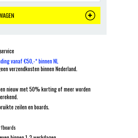
LWAGEN
service
nding vanaf €50,-* binnen NL
een verzendkosten binnen Nederland.
eilen nieuw met 50% korting of meer worden
erekend.
bruikte zeilen en boards.
rfboards
reven binnen 1-2 werkdagen