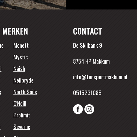
 MERKEN
CONTACT
ne
Mcnett
De Skilbank 9
Mystic
8754 HP Makkum
i
Naish
info@funsportmakkum.nl
Neilpryde
e
North Sails
0515231085
O'Neill
Prolimit
a
Severne