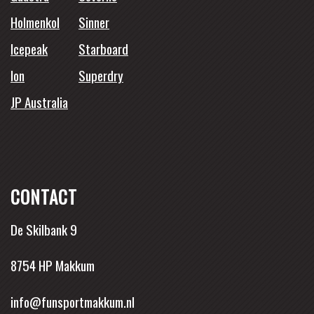
Holmenkol
Sinner
Icepeak
Starboard
Ion
Superdry
JP Australia
CONTACT
De Skilbank 9
8754 HP Makkum
info@funsportmakkum.nl