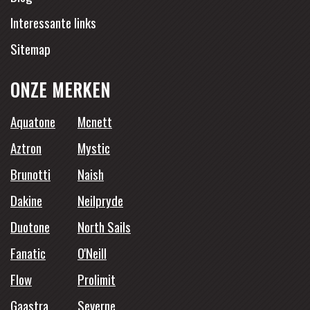
Interessante links
Sitemap
ONZE MERKEN
Aquatone
Mcnett
Aztron
Mystic
Brunotti
Naish
Dakine
Neilpryde
Duotone
North Sails
Fanatic
O'Neill
Flow
Prolimit
Gaastra
Severne