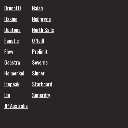
Brunotti
Naish
Dakine
Neilpryde
Duotone
North Sails
Fanatic
O'Neill
Flow
Prolimit
Gaastra
Severne
Holmenkol
Sinner
Icepeak
Starboard
Ion
Superdry
JP Australia