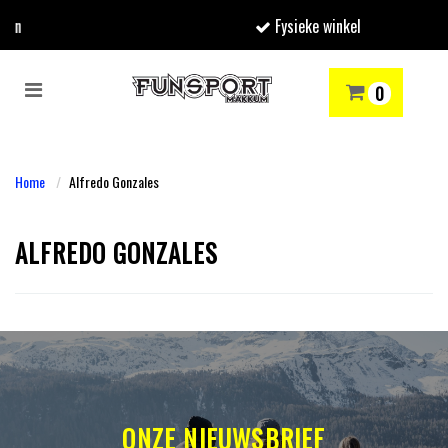
Fysieke winkel
Toggle
0
navigation
RENMODE
SNOWBOARDEN
SKIËN
WINTERSPORTSHOP
Winkelwagen
Home
Alfredo Gonzales
Uw winkelwagen is leeg.
ALFREDO GONZALES
Vul hem met producten.
ONZE NIEUWSBRIEF