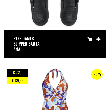
REEF DAMES
SLIPPER SANTA
ANA
€ 72
,-
20%
€ 89
,99