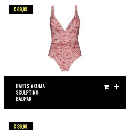
€ 89
,99
BARTS AKUMA
SCULPTING
BADPAK
€ 39
,99