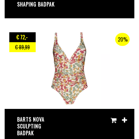
SHAPING BADPAK
€ 72
,-
20%
€ 89
,99
BARTS NOVA
SCULPTING
BADPAK