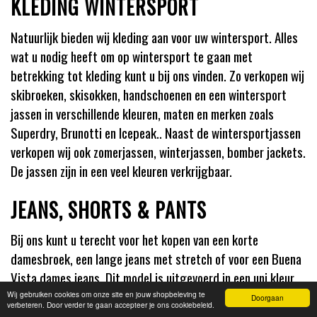
KLEDING WINTERSPORT
Natuurlijk bieden wij kleding aan voor uw wintersport. Alles
wat u nodig heeft om op wintersport te gaan met
betrekking tot kleding kunt u bij ons vinden. Zo verkopen wij
skibroeken, skisokken, handschoenen en een wintersport
jassen in verschillende kleuren, maten en merken zoals
Superdry, Brunotti en Icepeak.. Naast de wintersportjassen
verkopen wij ook zomerjassen, winterjassen, bomber jackets.
De jassen zijn in een veel kleuren verkrijgbaar.
JEANS, SHORTS & PANTS
Bij ons kunt u terecht voor het kopen van een korte
damesbroek, een lange jeans met stretch of voor een Buena
Vista dames jeans. Dit model is uitgevoerd in een uni kleur
of mooie bloemen print, erg leuk dus voor in de zomer.
Wij gebruiken cookies om onze site en jouw shopbeleving te
Doorgaan
verbeteren. Door verder te gaan accepteer je ons cookiebeleid.