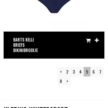
BARTS KELLI
BRIEFS
BIKINIBROEKJE
<
2
3
4
5
6
7
8
>